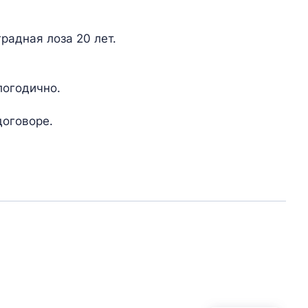
радная лоза 20 лет.
логодично.
договоре.