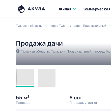
Жилая
Коммерческая
Тульская область
город Тула
район Привокзальный
Продажа дачи
Тульская область
,
Тула
,
р-н Привокзальный
,
проезд К
55 м²
6 сот
Площадь
Площадь участка