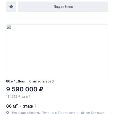
Подробнее
86 м² , Дом
6 августа 2026
9 590 000 ₽
111 512 ₽ за м²
86 м²
этаж 1
Тульская область
,
Тула
,
р-н Привокзальный
,
ул Костычева
, 3