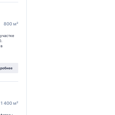
800 м²
 участке
0.
 в
робнее
1 400 м²
 формы,