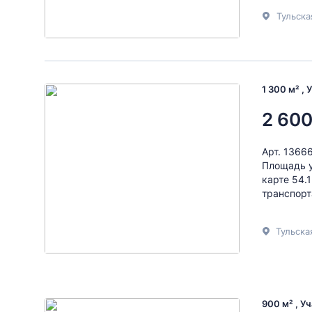
Тульска
1 300 м² , 
2 600
Арт. 1366
Площадь у
карте 54.
транспорт
Тульска
900 м² , У