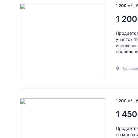
1 200 м² , 
1 200
Продается
участок 1
использов
правильно
Тульска
1 200 м² , 
1 450
Продается
по малоэт