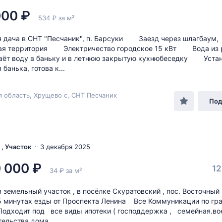
000 ₽
534 ₽ за м²
 дача в СНТ "Песчаник", п. Барсуки Заезд через шлагбаум,
ая территория Электричество городское 15 кВт Вода из 
даёт воду в баньку и в летнюю закрытую кухнюбеседку Уста
банька, готова к...
я область, Хрущево с, СНТ Песчаник
Под
 , Участок
3 декабря 2025
 000 ₽
12
34 ₽ за м²
 земельный участок , в посёлке Скуратовский , пос. Восточный 
5 минутах езды от Проспекта Ленина Все Коммуникации по гр
 Подходит под все виды ипотеки ( господдержка , семейная.во
тельства дома .