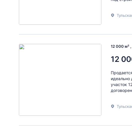
12 000 м² 
12 00
Продается
идеально 
участок 1
договорен
Тульска