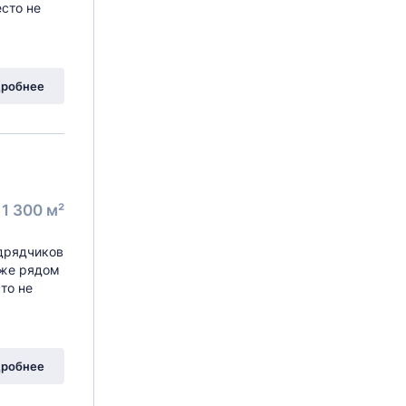
сто не
робнее
1 300 м²
одрядчиков
кже рядом
то не
робнее