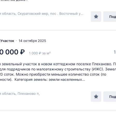
Тульская область, Скуратовский мкр, пос . Восточный участок 26-а
Под
, Участок
14 октября 2025
0 000 ₽
1
1 000 ₽ за м²
 земельный участок в новом коттеджном поселке Плеханово. 
для подрядчиков по малоэтажному строительству (ИЖС). Земе
20 соток. Можно приобрести меньшее количество соток (по
ности). Категория земель: земли населенных...
я область, Плеханово п,
Под