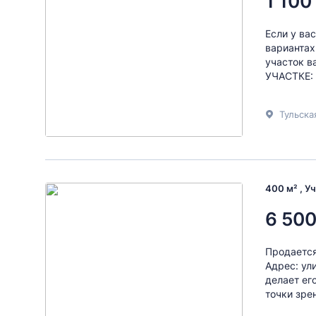
1 100
Если у ва
вариантах
участок в
УЧАСТКЕ: *
400 м² , У
6 500
Продается
Адрес: ул
делает ег
точки зре