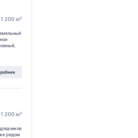
1 200 м²
Земельный
нное
ровный,
робнее
1 200 м²
одрядчиков
кже рядом