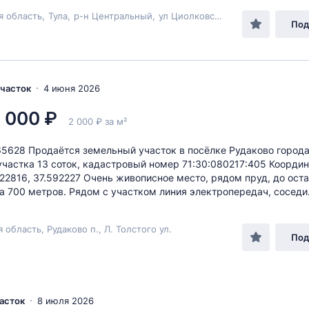
я область
,
Тула
,
р-н Центральный
,
ул Циолковского
Под
Участок
4 июня 2026
 000 ₽
2 000 ₽ за м²
65628 Продаётся земельный участок в посёлке Рудаково города
частка 13 соток, кадастровый номер 71:30:080217:405 Координ
122816, 37.592227 Очень живописное место, рядом пруд, до ост
а 700 метров. Рядом с участком линия электропередач, соседи.
я область, Рудаково п., Л. Толстого ул.
Под
часток
8 июля 2026