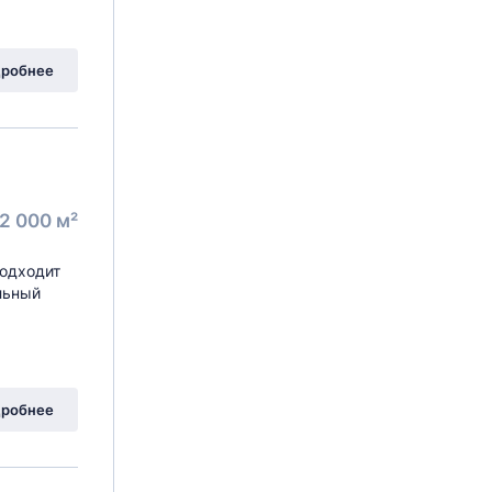
робнее
2 000 м²
Подходит
льный
робнее