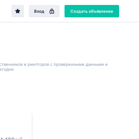
Вход
Создать объявление
бственников и риелторов с проверенными данными и
егодня.