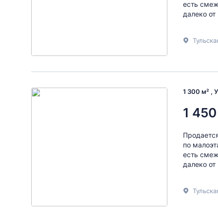
есть сме
далеко от
Тульска
1 300 м² , 
1 450
Продается
по малоэт
есть смеж
далеко от
Тульска