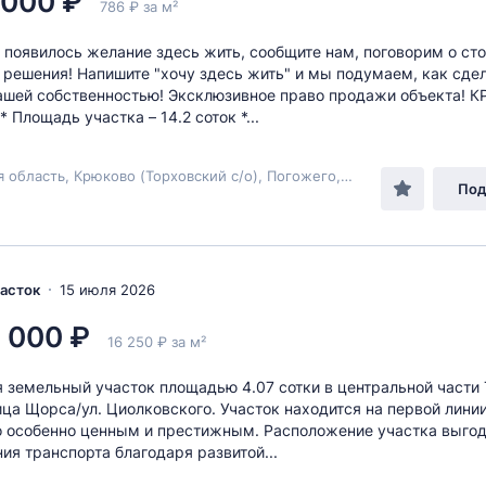
 000 ₽
786 ₽ за м²
с появилось желание здесь жить, сообщите нам, поговорим о ст
 решения! Напишите "хочу здесь жить" и мы подумаем, как сдел
ашей собственностью! Эксклюзивное право продажи объекта! К
 Площадь участка – 14.2 соток *...
Тульская область, Крюково (Торховский с/о), Погожего, 201
Под
часток
15 июля 2026
 000 ₽
16 250 ₽ за м²
 земельный участок площадью 4.07 сотки в центральной части 
ица Щорса/ул. Циолковского. Участок находится на первой линии
о особенно ценным и престижным. Расположение участка выгод
ния транспорта благодаря развитой...