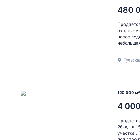
480 
Продаётся
охраняем
насос по
небольшая 
Тульска
120 000 м²
4 000
Продаётся
26-а, в 1
участка .
под строи