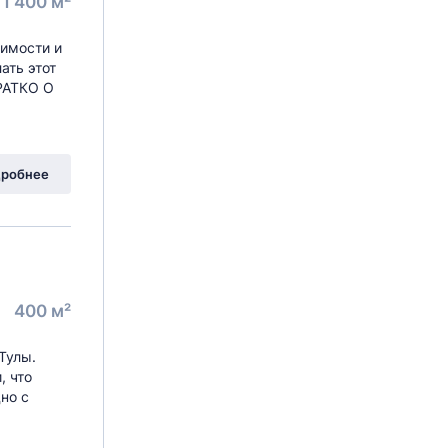
1 400 м²
оимости и
ать этот
РАТКО О
робнее
400 м²
Тулы.
, что
но с