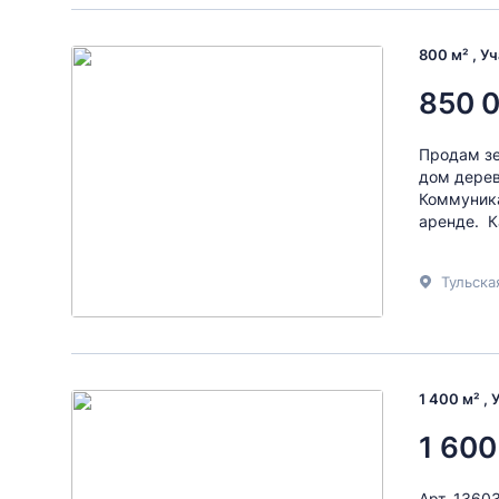
800 м² , У
850 
Продам зе
дом дерев
Коммуника
аренде. К
Тульска
1 400 м² ,
1 600
Арт. 1360