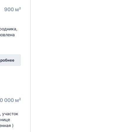
900 м²
родника,
новлена
робнее
0 000 м²
, участок
анице
енная )