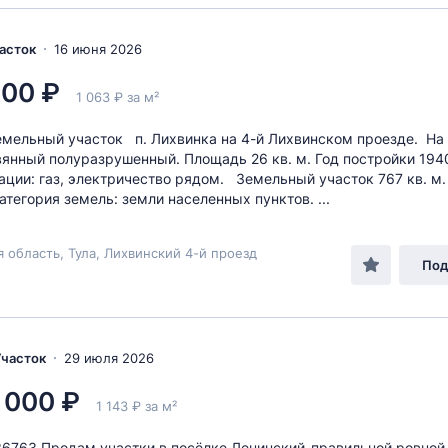
часток
16 июня 2026
000 ₽
1 063 ₽ за м²
мельный участок п. Лихвинка на 4-й Лихвинском проезде. На
янный полуразрушенный. Площадь 26 кв. м. Год постройки 194
ции: газ, электричество рядом. Земельный участок 767 кв. м.
атегория земель: земли населенных пунктов. ...
я область, Тула, Лихвинский 4-й проезд
Под
 Участок
29 июля 2026
 000 ₽
1 143 ₽ за м²
36763 Продам участки в посёлке Ленинский-правильной ровной