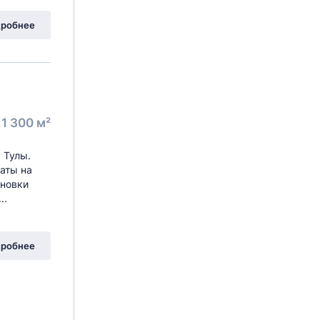
робнее
1 300 м²
 Тулы.
аты на
ановки
..
робнее